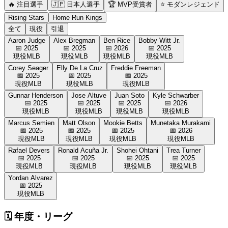
🔥 注目選手
🇯🇵 日本人選手
🏆 MVP受賞者
⭐ モダンレジェンド
Rising Stars
Home Run Kings
全て
現役
引退
Aaron Judge
Alex Bregman
Ben Rice
Bobby Witt Jr.
📅
2025
📅
2025
📅
2026
📅
2025
現役
MLB
現役
MLB
現役
MLB
現役
MLB
Corey Seager
Elly De La Cruz
Freddie Freeman
📅
2025
📅
2025
📅
2025
現役
MLB
現役
MLB
現役
MLB
Gunnar Henderson
Jose Altuve
Juan Soto
Kyle Schwarber
📅
2025
📅
2025
📅
2025
📅
2026
現役
MLB
現役
MLB
現役
MLB
現役
MLB
Marcus Semien
Matt Olson
Mookie Betts
Munetaka Murakami
📅
2025
📅
2025
📅
2025
📅
2026
現役
MLB
現役
MLB
現役
MLB
現役
MLB
Rafael Devers
Ronald Acuña Jr.
Shohei Ohtani
Trea Turner
📅
2025
📅
2025
📅
2025
📅
2025
現役
MLB
現役
MLB
現役
MLB
現役
MLB
Yordan Alvarez
📅
2025
現役
MLB
🗓️
年度・リーグ