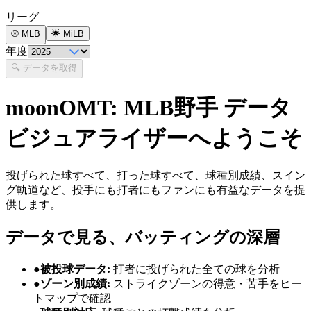
リーグ
⚾ MLB
🌟 MiLB
年度
🔍
データを取得
moonOMT: MLB野手 データ
ビジュアライザーへようこそ
投げられた球すべて、打った球すべて、球種別成績、スイン
グ軌道など、投手にも打者にもファンにも有益なデータを提
供します。
データで見る、バッティングの深層
●
被投球データ
:
打者に投げられた全ての球を分析
●
ゾーン別成績
:
ストライクゾーンの得意・苦手をヒー
トマップで確認