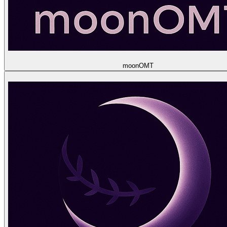
moon
OMT