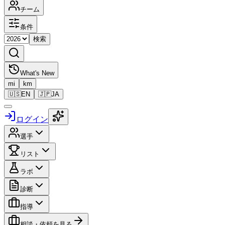
チーム
条件
検索
What's New
mi
km
🇺🇸
EN
🇯🇵
JA
ログイン
選手
リスト
ラボ
診断
指導
相談・依頼を見る