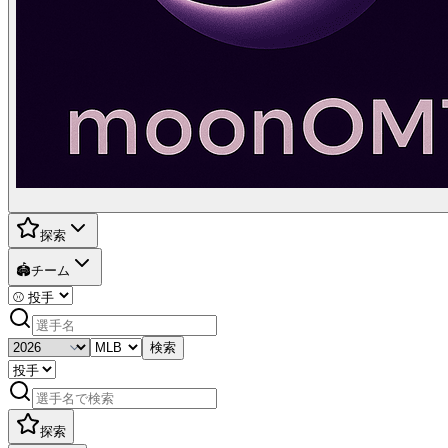
探索
🏟️
チーム
検索
探索