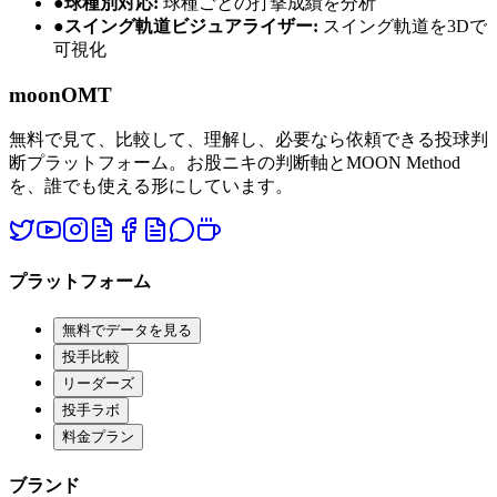
●
球種別対応
:
球種ごとの打撃成績を分析
●
スイング軌道ビジュアライザー
:
スイング軌道を3Dで
可視化
moon
OMT
無料で見て、比較して、理解し、必要なら依頼できる投球判
断プラットフォーム。お股ニキの判断軸とMOON Method
を、誰でも使える形にしています。
プラットフォーム
無料でデータを見る
投手比較
リーダーズ
投手ラボ
料金プラン
ブランド