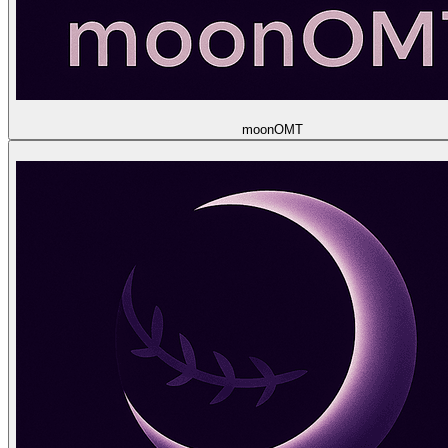
moon
OMT