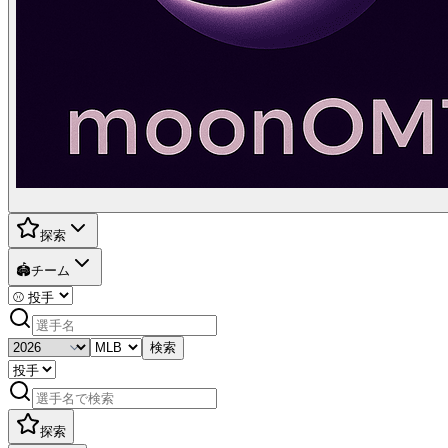
探索
🏟️
チーム
検索
探索