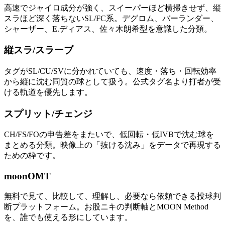
高速でジャイロ成分が強く、スイーパーほど横掃きせず、縦
スラほど深く落ちないSL/FC系。デグロム、バーランダー、
シャーザー、E.ディアス、佐々木朗希型を意識した分類。
縦スラ/スラーブ
タグがSL/CU/SVに分かれていても、速度・落ち・回転効率
から縦に沈む同質の球として扱う。公式タグ名より打者が受
ける軌道を優先します。
スプリット/チェンジ
CH/FS/FOの申告差をまたいで、低回転・低IVBで沈む球を
まとめる分類。映像上の「抜ける沈み」をデータで再現する
ための枠です。
moon
OMT
無料で見て、比較して、理解し、必要なら依頼できる投球判
断プラットフォーム。お股ニキの判断軸とMOON Method
を、誰でも使える形にしています。