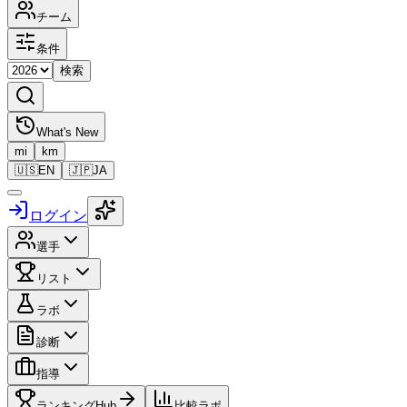
チーム
条件
検索
What's New
mi
km
🇺🇸
EN
🇯🇵
JA
ログイン
選手
リスト
ラボ
診断
指導
ランキングHub
比較ラボ