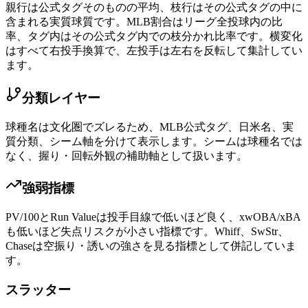
親行は公式タグそのものの平均、枝行はその公式タグの中に
含まれる実質球質です。MLB割合はリーグ全投球内の比
率、タグ内はその公式タグ内での枝分かれ比率です。横変化
はすべて右投手換算で、左投手は左右を反転して集計してい
ます。
分類レイヤー
球種名は文化圏でズレるため、MLB公式タグ、日米名、実
質分類、シーム軸を分けて表示します。シームは球種名では
なく、握り・回転外観の補助軸として扱います。
強弱指標
PV/100とRun Valueは投手目線で低いほど良く、xwOBA/xBA
も低いほど失点リスクが小さい指標です。Whiff、SwStr、
Chaseは空振り・誘いの強さを見る指標として併記していま
す。
スラッター