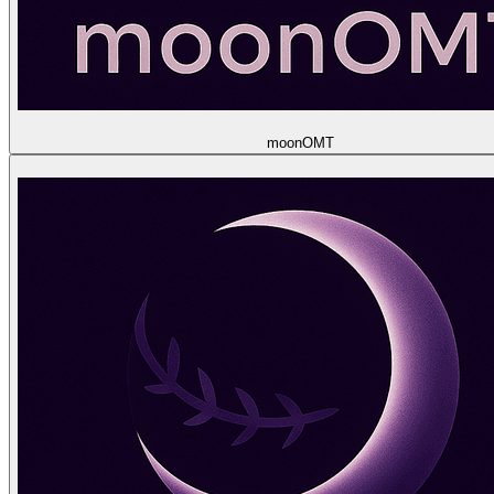
moon
OMT