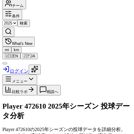
チーム
条件
検索
What's New
mi
km
🇺🇸
EN
🇯🇵
JA
ログイン
メニュー
比較ラボ
相談へ
Player 472610
2025
年シーズン 投球デー
タ分析
Player 472610
の
2025
年シーズンの投球データを詳細分析。