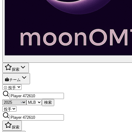
探索
🏟️
チーム
検索
探索