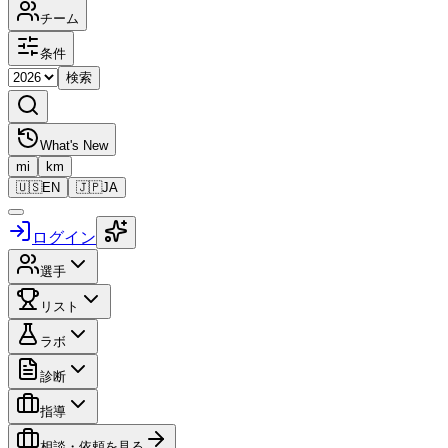
チーム
条件
検索
What's New
mi
km
🇺🇸
EN
🇯🇵
JA
ログイン
選手
リスト
ラボ
診断
指導
相談・依頼を見る