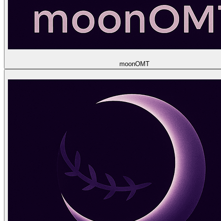
moon
OMT