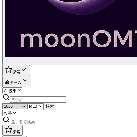
探索
🏟️
チーム
検索
探索