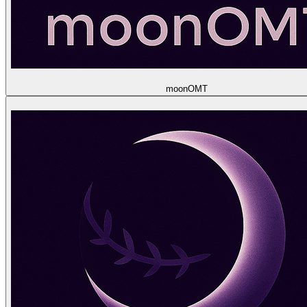
moon
OMT