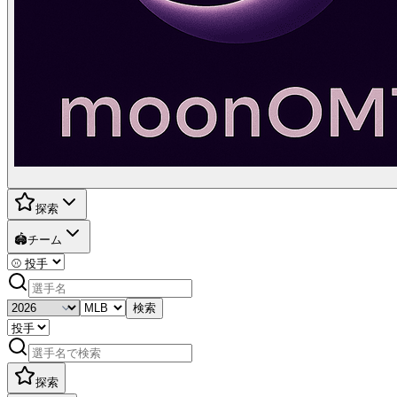
探索
🏟️
チーム
検索
探索