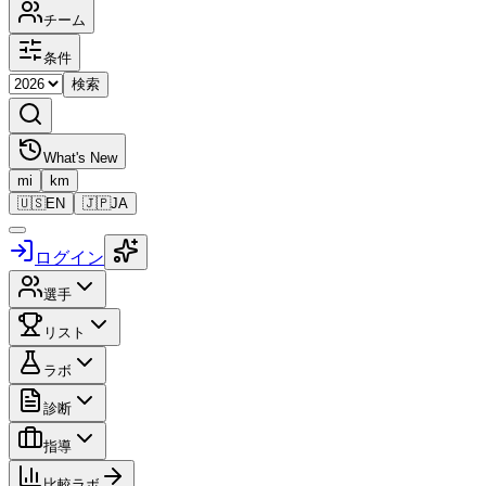
チーム
条件
検索
What's New
mi
km
🇺🇸
EN
🇯🇵
JA
ログイン
選手
リスト
ラボ
診断
指導
比較ラボ