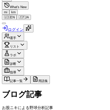
What's New
mi
km
🇺🇸
EN
🇯🇵
JA
ログイン
選手
リスト
ラボ
診断
指導
記事一覧
用語集
ブログ記事
お股ニキによる野球分析記事