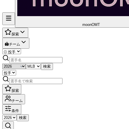
moon
OMT
探索
🏟️
チーム
検索
探索
チーム
条件
検索