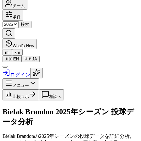
チーム
条件
検索
What's New
mi
km
🇺🇸
EN
🇯🇵
JA
ログイン
メニュー
比較ラボ
相談へ
Bielak Brandon
2025
年シーズン 投球デ
ータ分析
Bielak Brandon
の
2025
年シーズンの投球データを詳細分析。