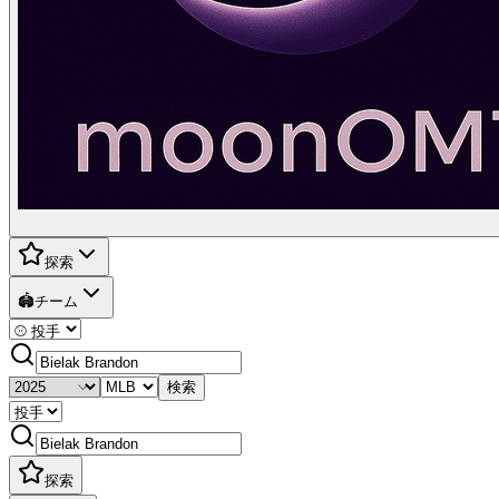
探索
🏟️
チーム
検索
探索