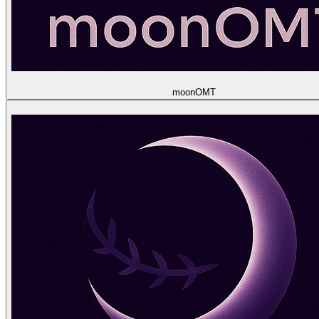
moon
OMT