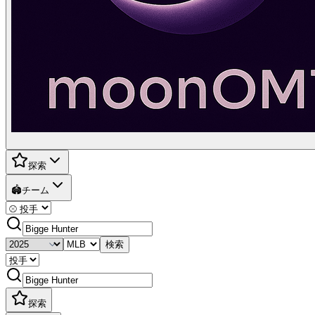
探索
🏟️
チーム
検索
探索