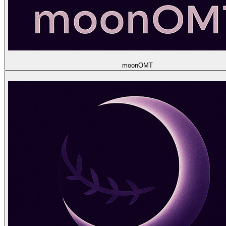
moon
OMT