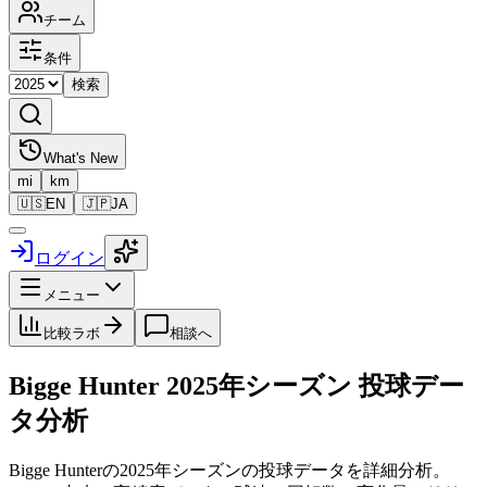
チーム
条件
検索
What's New
mi
km
🇺🇸
EN
🇯🇵
JA
ログイン
メニュー
比較ラボ
相談へ
Bigge Hunter
2025
年シーズン 投球デー
タ分析
Bigge Hunter
の
2025
年シーズンの投球データを詳細分析。