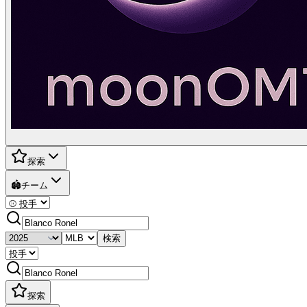
探索
🏟️
チーム
検索
探索