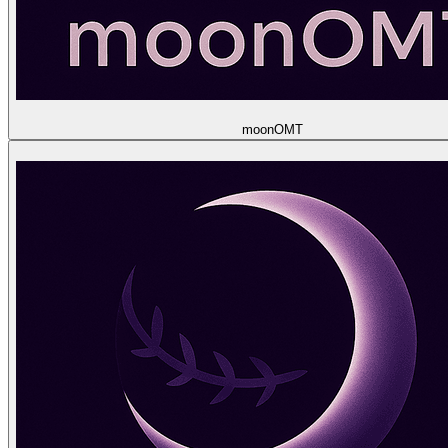
moon
OMT