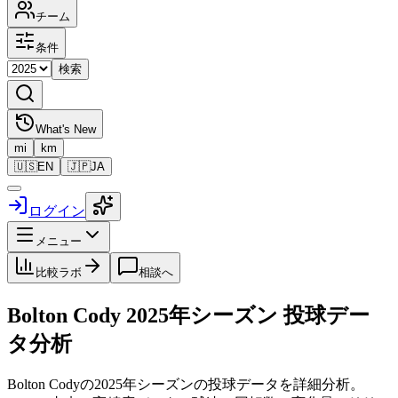
チーム
条件
検索
What's New
mi
km
🇺🇸
EN
🇯🇵
JA
ログイン
メニュー
比較ラボ
相談へ
Bolton Cody
2025
年シーズン 投球デー
タ分析
Bolton Cody
の
2025
年シーズンの投球データを詳細分析。