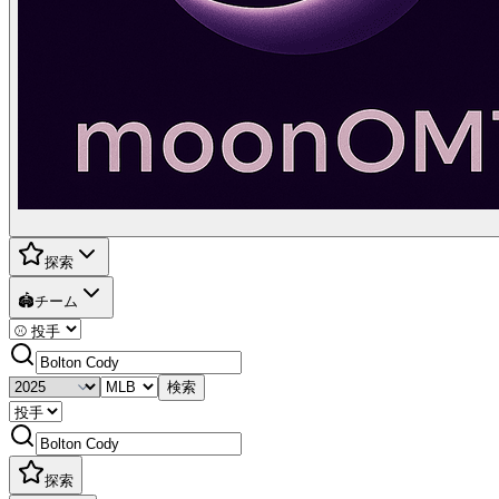
探索
🏟️
チーム
検索
探索