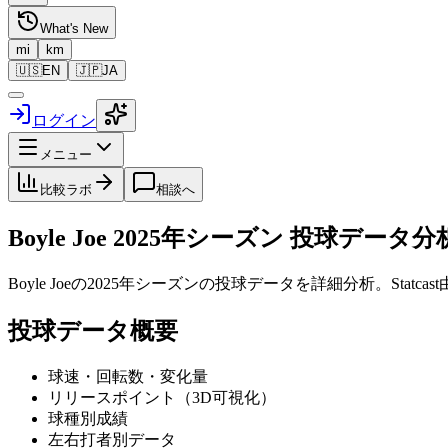
What's New
mi
km
🇺🇸
EN
🇯🇵
JA
ログイン
メニュー
比較ラボ
相談へ
Boyle Joe
2025
年シーズン 投球データ分
Boyle Joe
の
2025
年シーズンの投球データを詳細分析。Statc
投球データ概要
球速・回転数・変化量
リリースポイント（3D可視化）
球種別成績
左右打者別データ