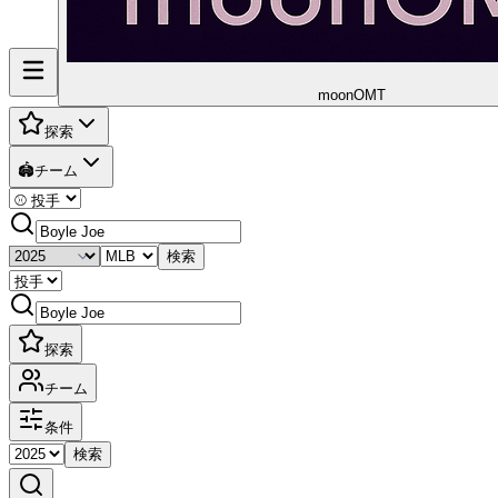
moon
OMT
探索
🏟️
チーム
検索
探索
チーム
条件
検索