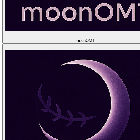
moon
OMT