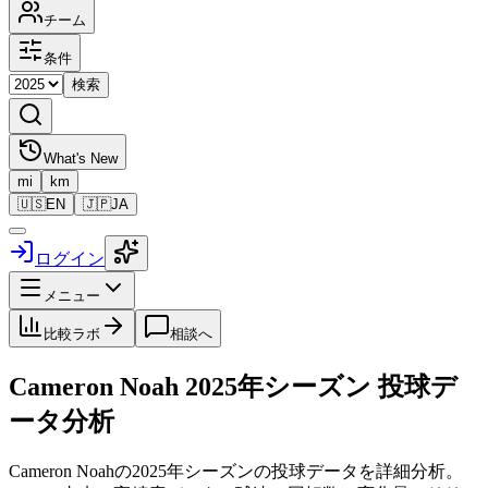
チーム
条件
検索
What's New
mi
km
🇺🇸
EN
🇯🇵
JA
ログイン
メニュー
比較ラボ
相談へ
Cameron Noah
2025
年シーズン 投球デ
ータ分析
Cameron Noah
の
2025
年シーズンの投球データを詳細分析。