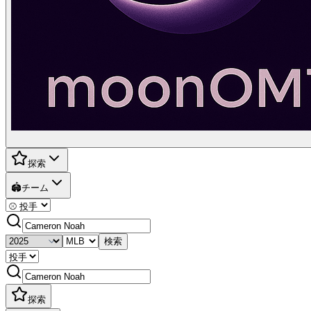
探索
🏟️
チーム
検索
探索