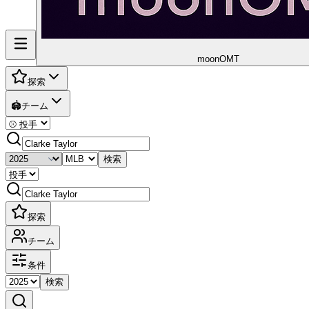
moon
OMT
探索
🏟️
チーム
検索
探索
チーム
条件
検索