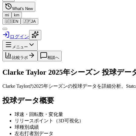
What's New
mi
km
🇺🇸
EN
🇯🇵
JA
ログイン
メニュー
比較ラボ
相談へ
Clarke Taylor
2025
年シーズン 投球デー
Clarke Taylor
の
2025
年シーズンの投球データを詳細分析。Sta
投球データ概要
球速・回転数・変化量
リリースポイント（3D可視化）
球種別成績
左右打者別データ