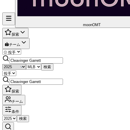
moon
OMT
探索
🏟️
チーム
検索
探索
チーム
条件
検索