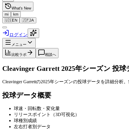
What's New
mi
km
🇺🇸
EN
🇯🇵
JA
ログイン
メニュー
比較ラボ
相談へ
Cleavinger Garrett
2025
年シーズン 投球
Cleavinger Garrett
の
2025
年シーズンの投球データを詳細分析。S
投球データ概要
球速・回転数・変化量
リリースポイント（3D可視化）
球種別成績
左右打者別データ