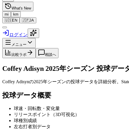
What's New
mi
km
🇺🇸
EN
🇯🇵
JA
ログイン
メニュー
比較ラボ
相談へ
Coffey Adisyn
2025
年シーズン 投球デー
Coffey Adisyn
の
2025
年シーズンの投球データを詳細分析。Sta
投球データ概要
球速・回転数・変化量
リリースポイント（3D可視化）
球種別成績
左右打者別データ