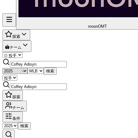
moon
OMT
探索
🏟️
チーム
検索
探索
チーム
条件
検索