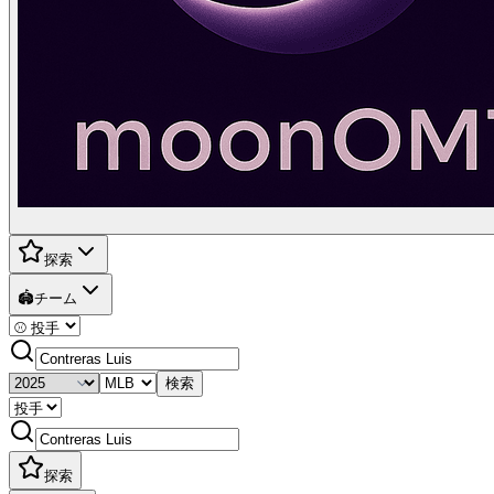
探索
🏟️
チーム
検索
探索