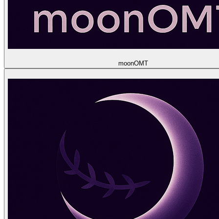
moon
OMT