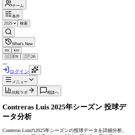
チーム
条件
検索
What's New
mi
km
🇺🇸
EN
🇯🇵
JA
ログイン
メニュー
比較ラボ
相談へ
Contreras Luis
2025
年シーズン 投球デ
ータ分析
Contreras Luis
の
2025
年シーズンの投球データを詳細分析。