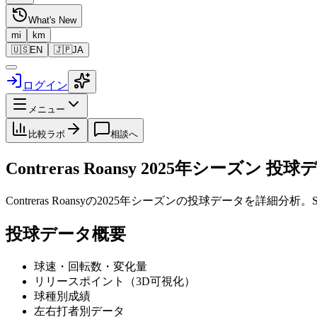
What's New
mi
km
🇺🇸
EN
🇯🇵
JA
ログイン
メニュー
比較ラボ
相談へ
Contreras Roansy
2025
年シーズン 投球
Contreras Roansy
の
2025
年シーズンの投球データを詳細分析。S
投球データ概要
球速・回転数・変化量
リリースポイント（3D可視化）
球種別成績
左右打者別データ