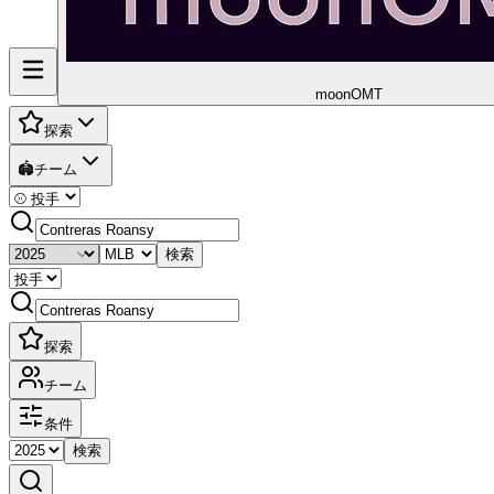
moon
OMT
探索
🏟️
チーム
検索
探索
チーム
条件
検索