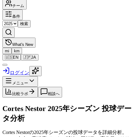
チーム
条件
検索
What's New
mi
km
🇺🇸
EN
🇯🇵
JA
ログイン
メニュー
比較ラボ
相談へ
Cortes Nestor
2025
年シーズン 投球デー
タ分析
Cortes Nestor
の
2025
年シーズンの投球データを詳細分析。