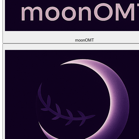
moon
OMT