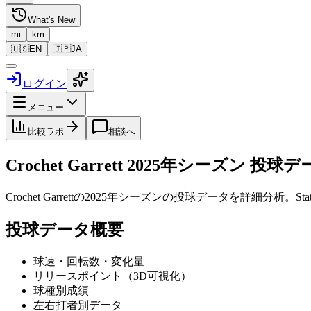
What's New
mi
km
🇺🇸
EN
🇯🇵
JA
ログイン
メニュー
比較ラボ
相談へ
Crochet Garrett
2025
年シーズン 投球デ
Crochet Garrett
の
2025
年シーズンの投球データを詳細分析。St
投球データ概要
球速・回転数・変化量
リリースポイント（3D可視化）
球種別成績
左右打者別データ