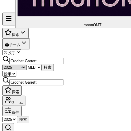
moon
OMT
探索
🏟️
チーム
検索
探索
チーム
条件
検索