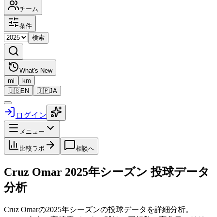
チーム
条件
検索
What's New
mi
km
🇺🇸
EN
🇯🇵
JA
ログイン
メニュー
比較ラボ
相談へ
Cruz Omar
2025
年シーズン 投球データ
分析
Cruz Omar
の
2025
年シーズンの投球データを詳細分析。