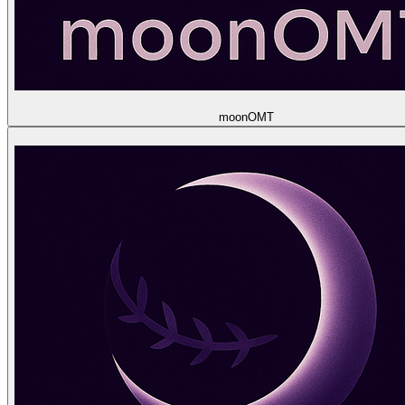
moon
OMT