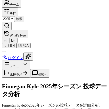
チーム
条件
検索
What's New
mi
km
🇺🇸
EN
🇯🇵
JA
ログイン
メニュー
比較ラボ
相談へ
Finnegan Kyle
2025
年シーズン 投球デー
タ分析
Finnegan Kyle
の
2025
年シーズンの投球データを詳細分析。