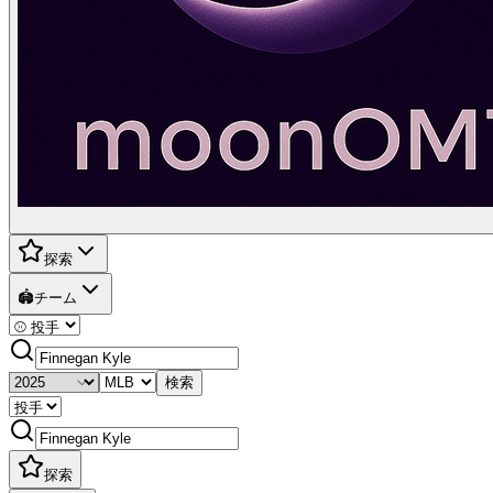
探索
🏟️
チーム
検索
探索