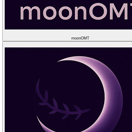
moon
OMT