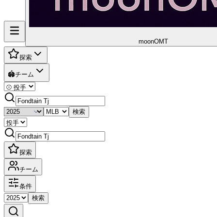
moon
OMT
探索
🏟️
チーム
検索
探索
チーム
条件
検索