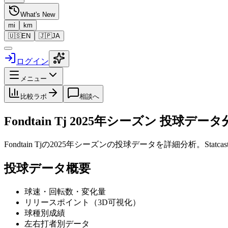
What's New
mi
km
🇺🇸
EN
🇯🇵
JA
ログイン
メニュー
比較ラボ
相談へ
Fondtain Tj
2025
年シーズン 投球データ
Fondtain Tj
の
2025
年シーズンの投球データを詳細分析。Stat
投球データ概要
球速・回転数・変化量
リリースポイント（3D可視化）
球種別成績
左右打者別データ