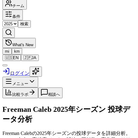
チーム
条件
検索
What's New
mi
km
🇺🇸
EN
🇯🇵
JA
ログイン
メニュー
比較ラボ
相談へ
Freeman Caleb
2025
年シーズン 投球デ
ータ分析
Freeman Caleb
の
2025
年シーズンの投球データを詳細分析。