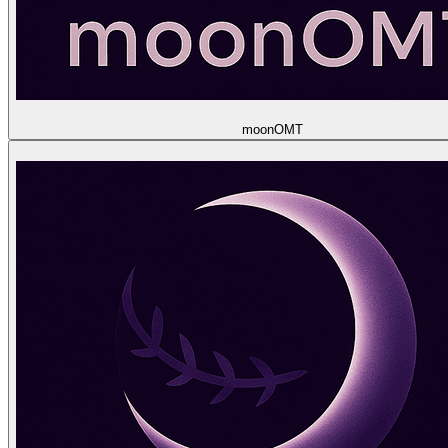
moon
OMT