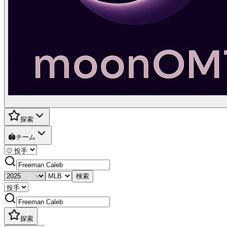
探索
🏟️
チーム
検索
探索