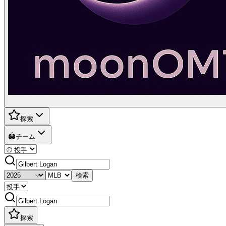
探索
🏟️
チーム
検索
探索