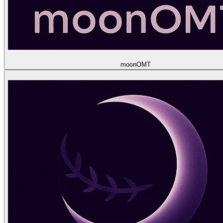
moon
OMT