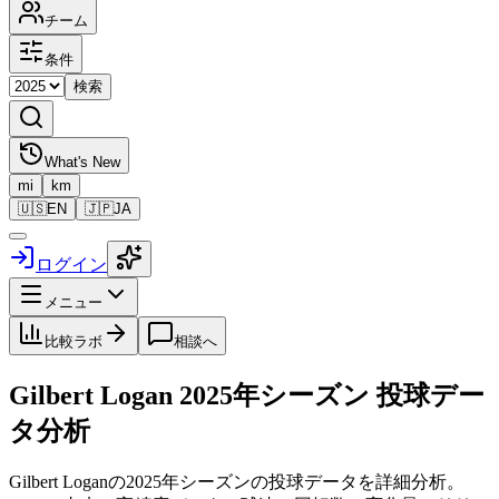
チーム
条件
検索
What's New
mi
km
🇺🇸
EN
🇯🇵
JA
ログイン
メニュー
比較ラボ
相談へ
Gilbert Logan
2025
年シーズン 投球デー
タ分析
Gilbert Logan
の
2025
年シーズンの投球データを詳細分析。