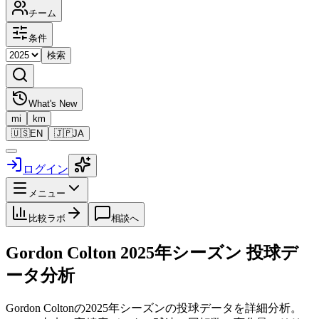
チーム
条件
検索
What's New
mi
km
🇺🇸
EN
🇯🇵
JA
ログイン
メニュー
比較ラボ
相談へ
Gordon Colton
2025
年シーズン 投球デ
ータ分析
Gordon Colton
の
2025
年シーズンの投球データを詳細分析。