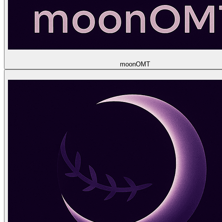
moon
OMT