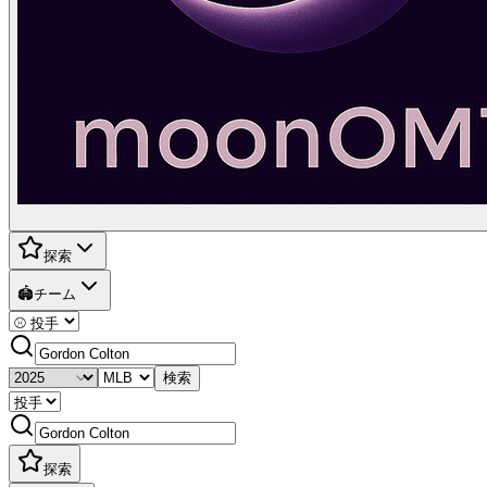
探索
🏟️
チーム
検索
探索