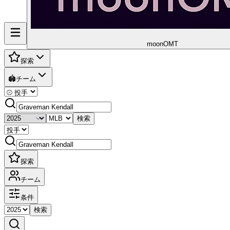
moon
OMT
探索
🏟️
チーム
検索
探索
チーム
条件
検索