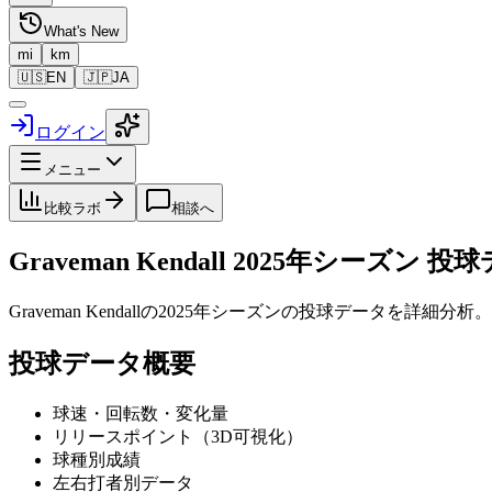
What's New
mi
km
🇺🇸
EN
🇯🇵
JA
ログイン
メニュー
比較ラボ
相談へ
Graveman Kendall
2025
年シーズン 投球
Graveman Kendall
の
2025
年シーズンの投球データを詳細分析。S
投球データ概要
球速・回転数・変化量
リリースポイント（3D可視化）
球種別成績
左右打者別データ