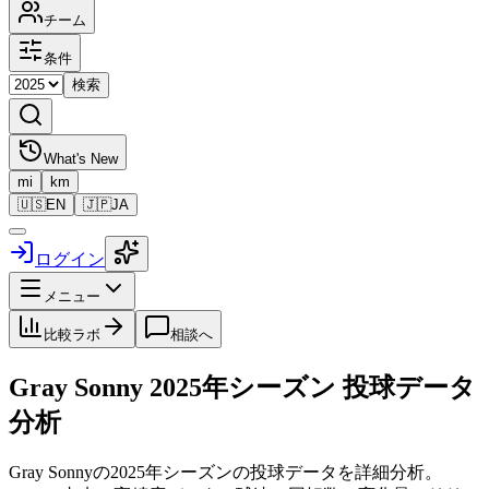
チーム
条件
検索
What's New
mi
km
🇺🇸
EN
🇯🇵
JA
ログイン
メニュー
比較ラボ
相談へ
Gray Sonny
2025
年シーズン 投球データ
分析
Gray Sonny
の
2025
年シーズンの投球データを詳細分析。