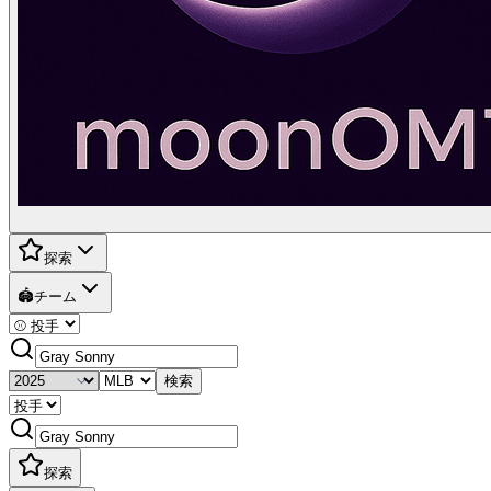
探索
🏟️
チーム
検索
探索