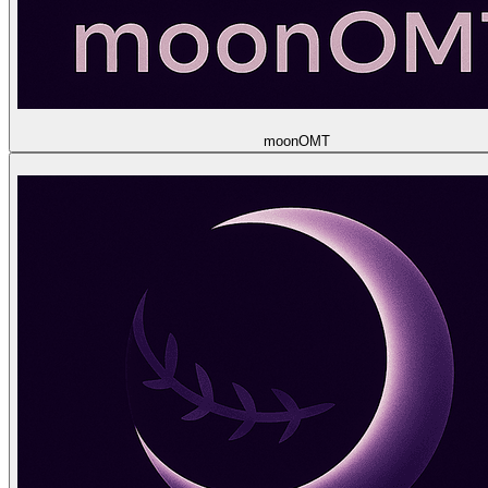
moon
OMT