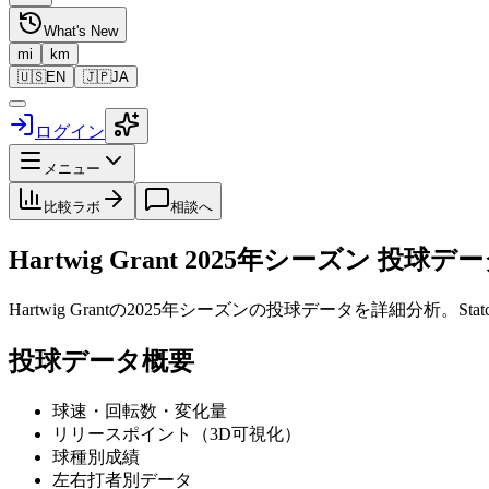
What's New
mi
km
🇺🇸
EN
🇯🇵
JA
ログイン
メニュー
比較ラボ
相談へ
Hartwig Grant
2025
年シーズン 投球デー
Hartwig Grant
の
2025
年シーズンの投球データを詳細分析。Sta
投球データ概要
球速・回転数・変化量
リリースポイント（3D可視化）
球種別成績
左右打者別データ