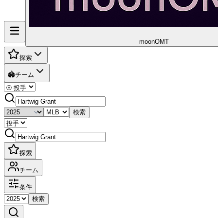
moon
OMT
探索
🏟️
チーム
検索
探索
チーム
条件
検索