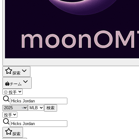
探索
🏟️
チーム
検索
探索