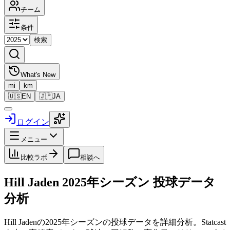
チーム
条件
検索
What's New
mi
km
🇺🇸
EN
🇯🇵
JA
ログイン
メニュー
比較ラボ
相談へ
Hill Jaden
2025
年シーズン 投球データ
分析
Hill Jaden
の
2025
年シーズンの投球データを詳細分析。Statcast