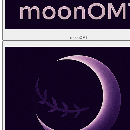
moon
OMT