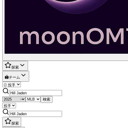
探索
🏟️
チーム
検索
探索