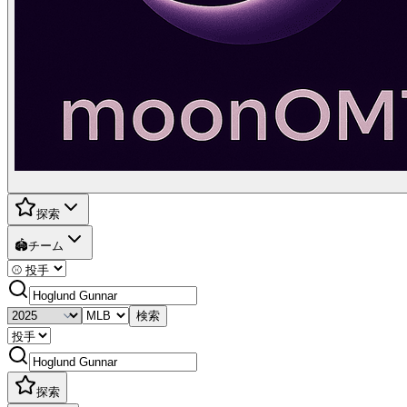
探索
🏟️
チーム
検索
探索