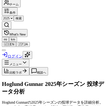
チーム
条件
検索
What's New
mi
km
🇺🇸
EN
🇯🇵
JA
ログイン
メニュー
比較ラボ
相談へ
Hoglund Gunnar
2025
年シーズン 投球デ
ータ分析
Hoglund Gunnar
の
2025
年シーズンの投球データを詳細分析。