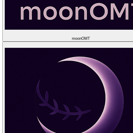
moon
OMT