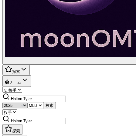
探索
🏟️
チーム
検索
探索