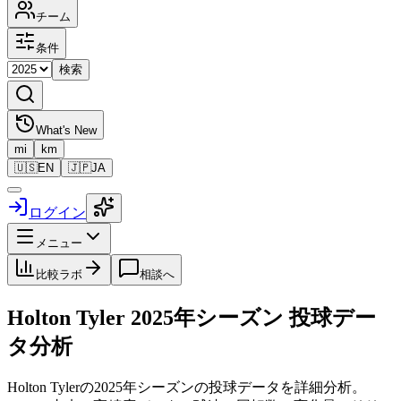
チーム
条件
検索
What's New
mi
km
🇺🇸
EN
🇯🇵
JA
ログイン
メニュー
比較ラボ
相談へ
Holton Tyler
2025
年シーズン 投球デー
タ分析
Holton Tyler
の
2025
年シーズンの投球データを詳細分析。