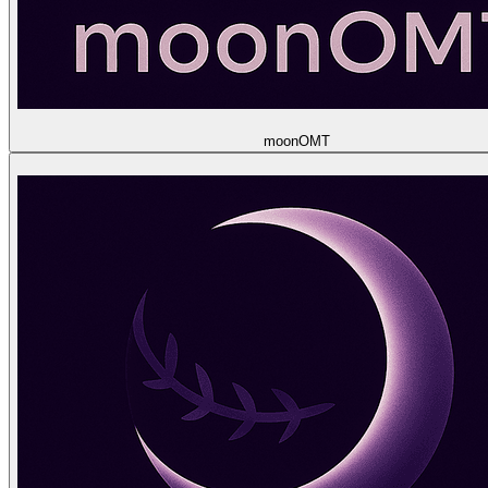
moon
OMT