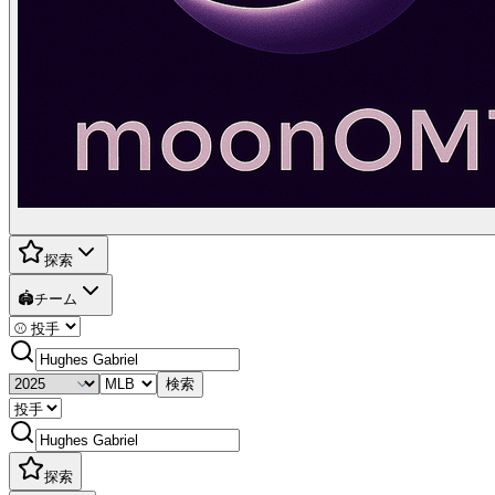
探索
🏟️
チーム
検索
探索