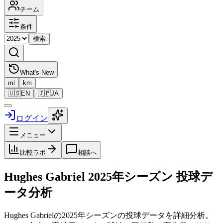
チーム
条件
検索
What's New
mi
km
🇺🇸
EN
🇯🇵
JA
ログイン
メニュー
比較ラボ
相談へ
Hughes Gabriel
2025
年シーズン 投球デ
ータ分析
Hughes Gabriel
の
2025
年シーズンの投球データを詳細分析。