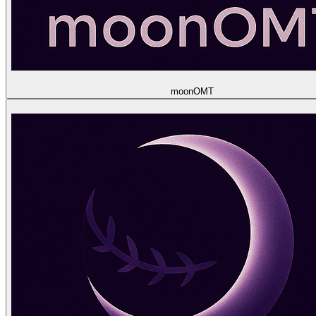
moon
OMT