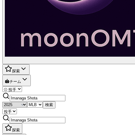
探索
🏟️
チーム
検索
探索