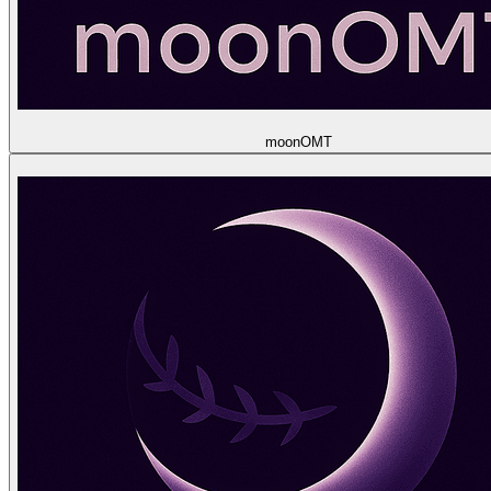
moon
OMT