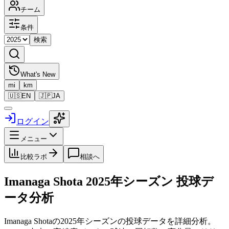
チーム
条件
検索
What's New
mi
km
🇺🇸
EN
🇯🇵
JA
ログイン
メニュー
比較ラボ
相談へ
Imanaga Shota
2025
年シーズン 投球デ
ータ分析
Imanaga Shota
の
2025
年シーズンの投球データを詳細分析。