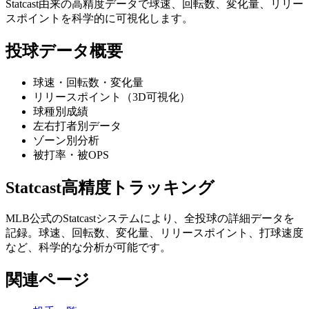
Statcast由来の高精度データで球速、回転数、変化量、リリー
スポイントを科学的に可視化します。
投球データ概要
球速・回転数・変化量
リリースポイント（3D可視化）
球種別成績
左右打者別データ
ゾーン別分析
被打率・被OPS
Statcast高精度トラッキング
MLB公式のStatcastシステムにより、全投球の詳細データを
記録。球速、回転数、変化量、リリースポイント、打球速度
など、科学的な分析が可能です。
関連ページ