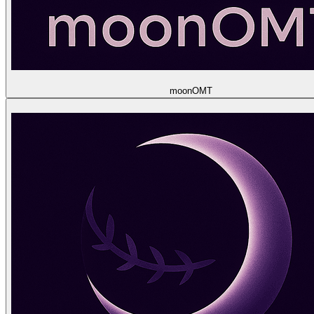
moon
OMT