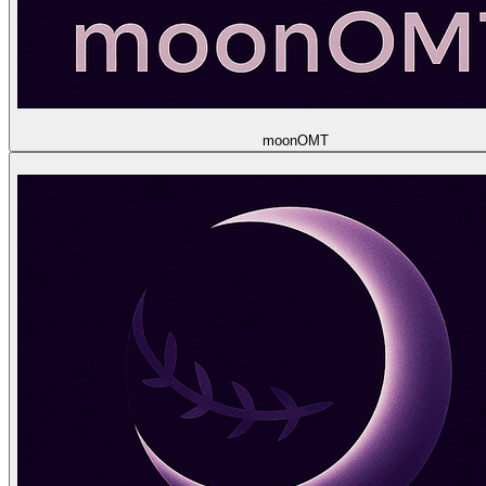
moon
OMT