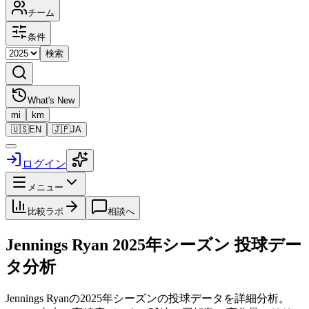
チーム
条件
検索
What's New
mi
km
🇺🇸
EN
🇯🇵
JA
ログイン
メニュー
比較ラボ
相談へ
Jennings Ryan
2025
年シーズン 投球デー
タ分析
Jennings Ryan
の
2025
年シーズンの投球データを詳細分析。