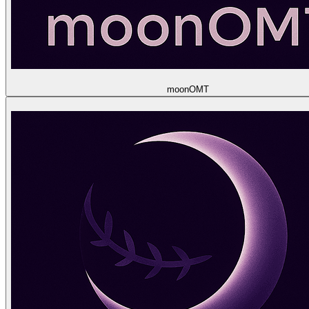
moon
OMT