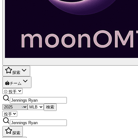
探索
🏟️
チーム
検索
探索