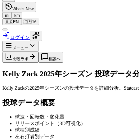
What's New
mi
km
🇺🇸
EN
🇯🇵
JA
ログイン
メニュー
比較ラボ
相談へ
Kelly Zack
2025
年シーズン 投球データ
Kelly Zack
の
2025
年シーズンの投球データを詳細分析。Stat
投球データ概要
球速・回転数・変化量
リリースポイント（3D可視化）
球種別成績
左右打者別データ