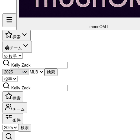
moon
OMT
探索
🏟️
チーム
検索
探索
チーム
条件
検索