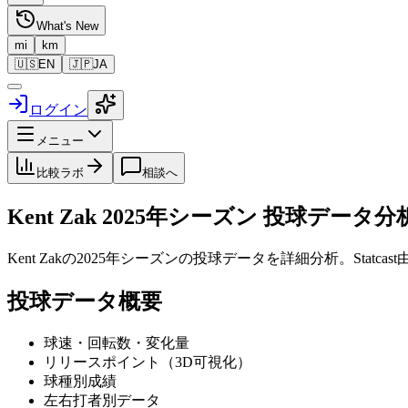
What's New
mi
km
🇺🇸
EN
🇯🇵
JA
ログイン
メニュー
比較ラボ
相談へ
Kent Zak
2025
年シーズン 投球データ分
Kent Zak
の
2025
年シーズンの投球データを詳細分析。Statc
投球データ概要
球速・回転数・変化量
リリースポイント（3D可視化）
球種別成績
左右打者別データ