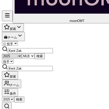
moon
OMT
探索
🏟️
チーム
検索
探索
チーム
条件
検索