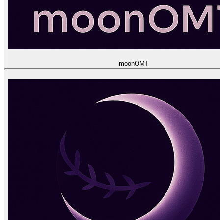
moon
OMT