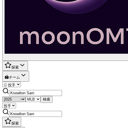
探索
🏟️
チーム
検索
探索