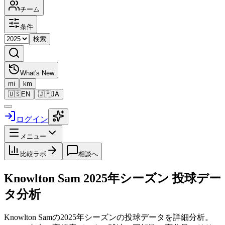
チーム
条件
検索
What's New
mi
km
🇺🇸
EN
🇯🇵
JA
ログイン
メニュー
比較ラボ
相談へ
Knowlton Sam
2025
年シーズン 投球デー
タ分析
Knowlton Sam
の
2025
年シーズンの投球データを詳細分析。