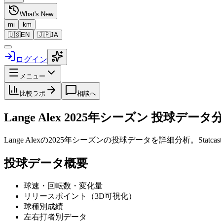
What's New
mi
km
🇺🇸
EN
🇯🇵
JA
ログイン
メニュー
比較ラボ
相談へ
Lange Alex
2025
年シーズン 投球データ
Lange Alex
の
2025
年シーズンの投球データを詳細分析。Stat
投球データ概要
球速・回転数・変化量
リリースポイント（3D可視化）
球種別成績
左右打者別データ