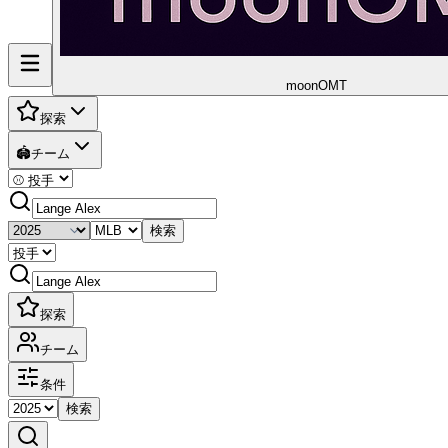
moon
OMT
探索
🏟️
チーム
検索
探索
チーム
条件
検索