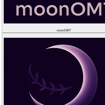
moon
OMT