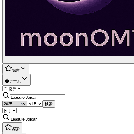
探索
🏟️
チーム
検索
探索