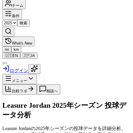
チーム
条件
検索
What's New
mi
km
🇺🇸
EN
🇯🇵
JA
ログイン
メニュー
比較ラボ
相談へ
Leasure Jordan
2025
年シーズン 投球デ
ータ分析
Leasure Jordan
の
2025
年シーズンの投球データを詳細分析。