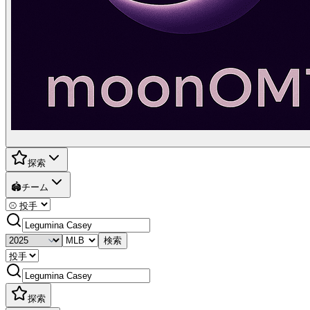
探索
🏟️
チーム
検索
探索