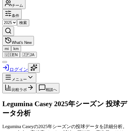
チーム
条件
検索
What's New
mi
km
🇺🇸
EN
🇯🇵
JA
ログイン
メニュー
比較ラボ
相談へ
Legumina Casey
2025
年シーズン 投球デ
ータ分析
Legumina Casey
の
2025
年シーズンの投球データを詳細分析。