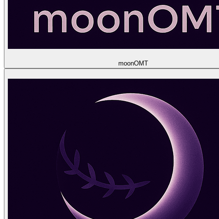
moon
OMT