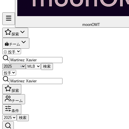
moon
OMT
探索
🏟️
チーム
検索
探索
チーム
条件
検索