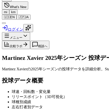
What's New
mi
km
🇺🇸
EN
🇯🇵
JA
ログイン
メニュー
比較ラボ
相談へ
Martinez Xavier
2025
年シーズン 投球デ
Martinez Xavier
の
2025
年シーズンの投球データを詳細分析。St
投球データ概要
球速・回転数・変化量
リリースポイント（3D可視化）
球種別成績
左右打者別データ