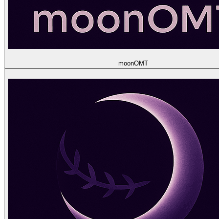
moon
OMT