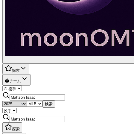
探索
🏟️
チーム
検索
探索