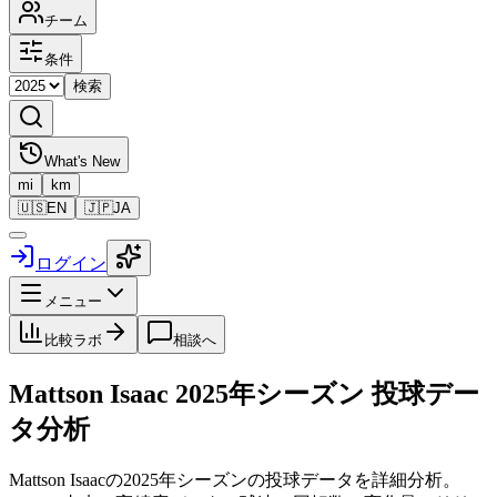
チーム
条件
検索
What's New
mi
km
🇺🇸
EN
🇯🇵
JA
ログイン
メニュー
比較ラボ
相談へ
Mattson Isaac
2025
年シーズン 投球デー
タ分析
Mattson Isaac
の
2025
年シーズンの投球データを詳細分析。