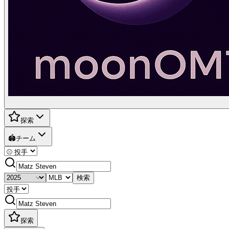
探索
🏟️
チーム
検索
探索