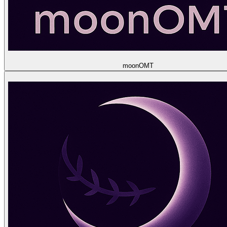
moon
OMT