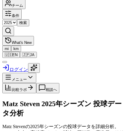
チーム
条件
検索
What's New
mi
km
🇺🇸
EN
🇯🇵
JA
ログイン
メニュー
比較ラボ
相談へ
Matz Steven
2025
年シーズン 投球デー
タ分析
Matz Steven
の
2025
年シーズンの投球データを詳細分析。