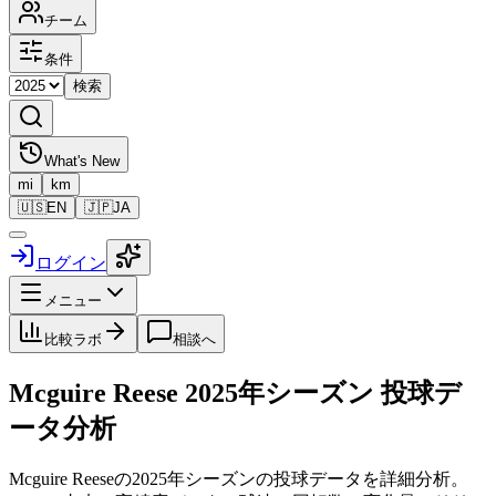
チーム
条件
検索
What's New
mi
km
🇺🇸
EN
🇯🇵
JA
ログイン
メニュー
比較ラボ
相談へ
Mcguire Reese
2025
年シーズン 投球デ
ータ分析
Mcguire Reese
の
2025
年シーズンの投球データを詳細分析。