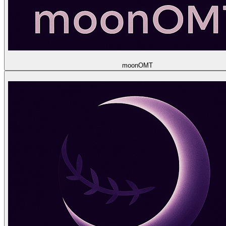
moon
OMT