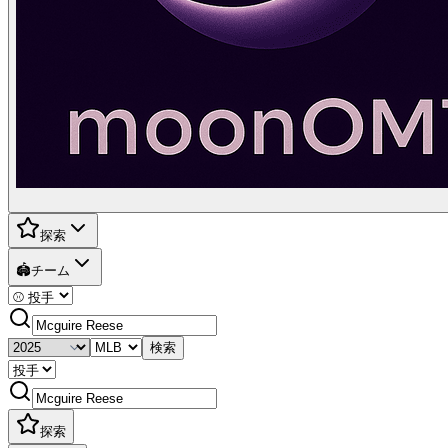
探索
🏟️
チーム
検索
探索