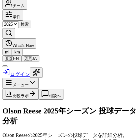
チーム
条件
検索
What's New
mi
km
🇺🇸
EN
🇯🇵
JA
ログイン
メニュー
比較ラボ
相談へ
Olson Reese
2025
年シーズン 投球データ
分析
Olson Reese
の
2025
年シーズンの投球データを詳細分析。