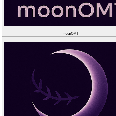
moon
OMT