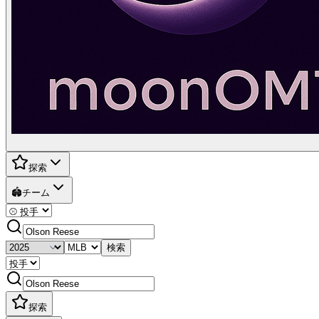
探索
🏟️
チーム
検索
探索