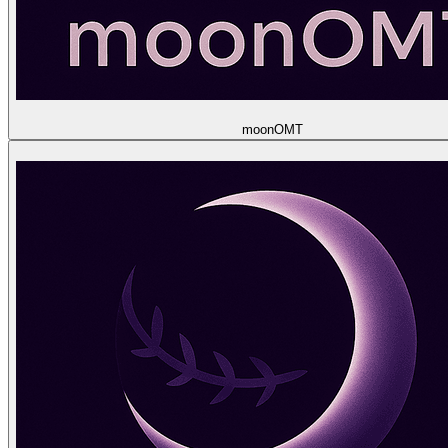
moon
OMT