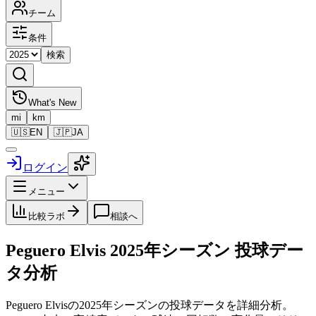
チーム
条件
検索
What's New
mi
km
🇺🇸
EN
🇯🇵
JA
ログイン
メニュー
比較ラボ
相談へ
Peguero Elvis
2025
年シーズン 投球デー
タ分析
Peguero Elvis
の
2025
年シーズンの投球データを詳細分析。