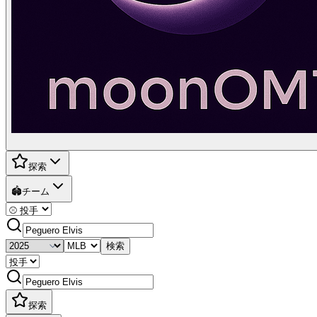
探索
🏟️
チーム
検索
探索