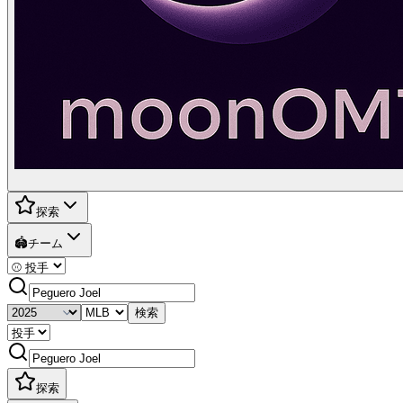
探索
🏟️
チーム
検索
探索