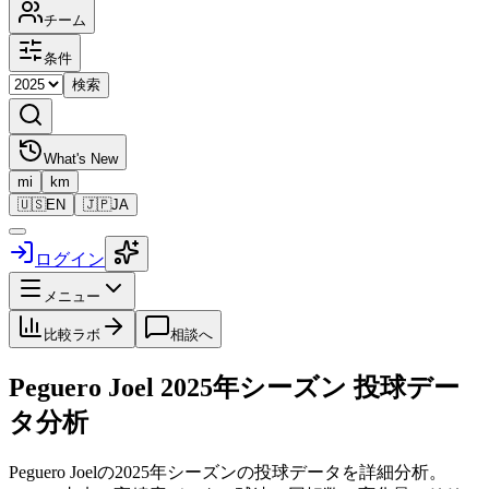
チーム
条件
検索
What's New
mi
km
🇺🇸
EN
🇯🇵
JA
ログイン
メニュー
比較ラボ
相談へ
Peguero Joel
2025
年シーズン 投球デー
タ分析
Peguero Joel
の
2025
年シーズンの投球データを詳細分析。