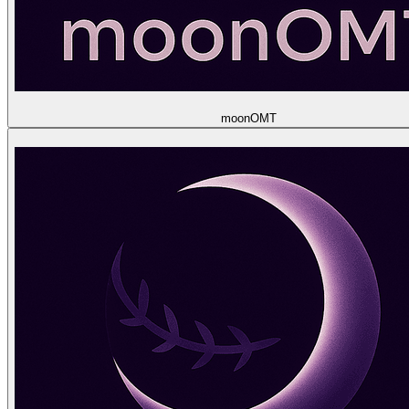
moon
OMT